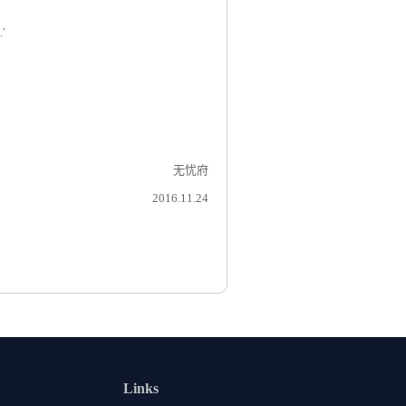
'
无忧府
2016.11.24
Links