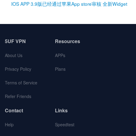
IOS APP 3.9版已经通过苹果App store审核 全新Widget
5UF VPN
Resources
About Us
APPs
Privacy Policy
Plans
Terms of Service
Refer Friends
Contact
Links
Help
Speedtest